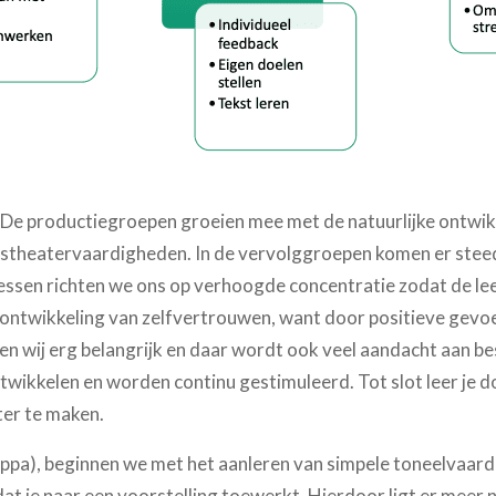
 De productiegroepen groeien mee met de natuurlijke ontwikke
asistheatervaardigheden. In de vervolggroepen komen er stee
 lessen richten we ons op verhoogde concentratie zodat de lee
de ontwikkeling van zelfvertrouwen, want door positieve gev
en wij erg belangrijk en daar wordt ook veel aandacht aan be
ikkelen en worden continu gestimuleerd. Tot slot leer je do
ter te maken.
Kappa), beginnen we met het aanleren van simpele toneelvaar
at je naar een voorstelling toewerkt. Hierdoor ligt er meer n